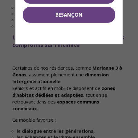
pas de dépendance à un exploitant,
pas de contraintes lourdes en cas de revente,
BESANÇON
une liquidité du bien préservée.
L’intergénérationnel : créer du lien, sans
compromis sur l’intimité
Certaines de nos résidences, comme
Marianne 3 à
Genas
, assument pleinement une
dimension
intergénérationnelle.
Seniors et actifs en mobilité disposent de
zones
d’habitat dédiées et adaptées
, tout en se
retrouvant dans des
espaces communs
conviviaux.
Ce modèle favorise :
le
dialogue entre les générations,
les
échanges et le vivre-ensemble,