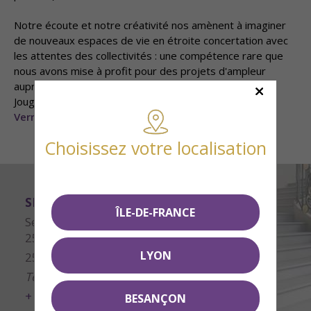
Notre écoute et notre créativité nos amènent à imaginer
de nouveaux espaces de vie en étroite concertation avec
les attentes des collectivités : une compétence rare que
nous avons mise à profit pour des projets d'ampleur
auprès de petites et grandes collectivités (Doubs (25),
Jougne (25), Métabief (25), Noel-Cerneux, Diénay (21),
Vernouillet (78)
et aux
Tilleroyes
à Besançon (25)).
Choisissez votre localisation
SMCI Editeur Immobilier Besançon
ÎLE-DE-FRANCE
Service commercial :
25 rue Proudhon
LYON
25000 Besançon
Tél.
03 81 25 05 25
+ d'infos
BESANÇON