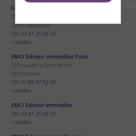
SMCI Editeur Immobilier Bourgogne
25 rue Proudhon
25000 Besançon
Tél.
03 81 25 05 25
+ d'infos
SMCI Editeur Immobilier Paris
123 rue de la Croix Nivert
75015 Paris
Tél.
01 88 47 92 99
+ d'infos
SMCI Editeur Immoblier
Tél.
03 81 25 05 25
+ d'infos