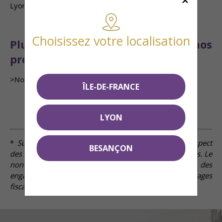
Lyon |
contact@smci.fr
| Tél. :
04 78 52 52 52
Choisissez votre localisation
Plus d'informations sur nos
programmes
>
Nos programmes immobiliers
ÎLE-DE-FRANCE
LYON
*
Suivant conditions Loi de Finances 2019, sous respect
BESANÇON
des conditions d’éligibilité à étudier avec nos conseillers. Le
non-respect des obligations déclaratives et des
engagements de location entraînent la perte des avantages
fiscaux.