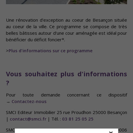
Une rénovation d'exception au coeur de Besançon située
au coeur de la ville. Ce programme se compose de très
belles bâtisses autour d'une cour aménagée est idéal pour
bénéficier du déficit foncier*.
>
Plus d'informations sur ce programme
Vous souhaitez plus d'informations
?
Pour toute demande concernant ce dispositif
→
Contactez-nous
SMCI Editeur Immobilier 25 rue Proudhon 25000 Besançon
|
contact@smci.fr
| Tél. :
03 81 25 05 25
SMCI Editeur Immobilier Lyon 128 rue de Créqui 69006