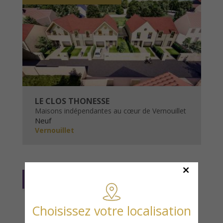
LE CLOS THONESSE
Maisons indépendantes au cœur de Vernouillet
Neuf
Vernouillet
Travaux en cours
Choisissez votre localisation