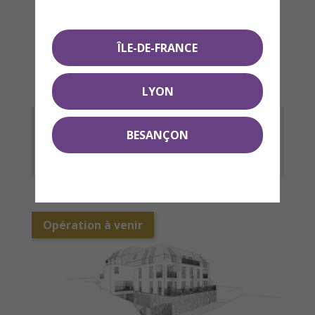
ÎLE-DE-FRANCE
LYON
MAISON CROIX-BLANCHE
BESANÇON
Neuf
Aulnay-sous-Bois
Opération à venir