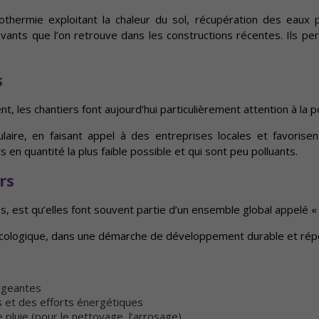
géothermie exploitant la chaleur du sol, récupération des eaux
ts que l’on retrouve dans les constructions récentes. Ils perm
s
 les chantiers font aujourd’hui particulièrement attention à la po
circulaire, en faisant appel à des entreprises locales et favo
en quantité la plus faible possible et qui sont peu polluants.
rs
, est qu’elles font souvent partie d’un ensemble global appelé « 
écologique, dans une démarche de développement durable et rép
igeantes
 et des efforts énergétiques
 pluie (pour le nettoyage, l’arrosage)