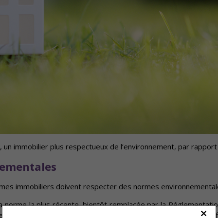
s, un immobilier plus respectueux de l’environnement, par rappor
nementales
mes immobiliers doivent respecter des normes environnementales
 norme la plus récente, bientôt remplacée par la Réglementati
nergie maximale que le bâtiment peut consommer pour être chauffé