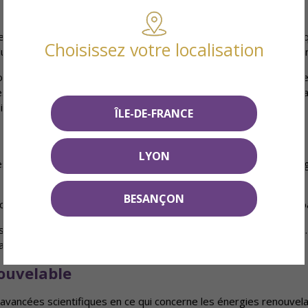
demande également au bâtiment d’être conçu de façon bioclimatiq
Choisissez votre localisation
 pluie… Pour par exemple optimiser la lumière et le réchauffement 
ion de tout nouveau bâtiment, lors de la demande du permis de 
ues permet une totale transparence de la construction... Et l’appli
re obligation de démolition !)
ÎLE-DE-FRANCE
LYON
es techniques, technologiques et d’une prise de conscience 
BESANÇON
est-à-dire qui proviennent de la biomasse—comme le bois, la paille
use, la charpente, la façade, l’isolation thermique et acoustiq
ière alimentée à l’huile de colza.
nouvelable
ancées scientifiques en ce qui concerne les énergies renouvela