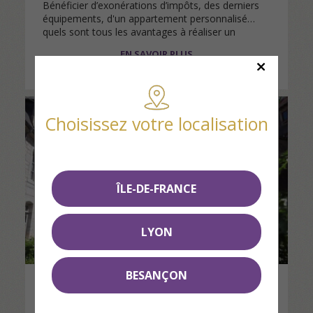
Bénéficier d’exonérations d’impôts, des derniers
équipements, d'un appartement personnalisé…
quels sont tous les avantages à réaliser un
investissement immobilier dans le neuf…
EN SAVOIR PLUS
Choisissez votre localisation
ÎLE-DE-FRANCE
LYON
BESANÇON
Défiscalisation Loi Malraux : Comment
en bénéficier ?