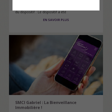
Quelles sont les nouveautés de la loi Malraux ?
Les nouveautés de la loi Malraux : - Prolongation
du dispositif : Le dispositif a été
prolongé s'agissant des quartiers anciens
EN SAVOIR PLUS
dégradés…
SMCI Gabriel : La Bienveillance
Immobilière !