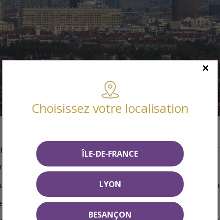
Choisissez votre localisation
rer différents placements. Mais, il ne doit pas être utilisé pour 
ÎLE-DE-FRANCE
r compte des emplacements et de l’état des appartements.
LYON
 un bien meilleur rendement qu’un appartement neuf en raison d’un
, il faut aussi bien en tenir compte.
BESANÇON