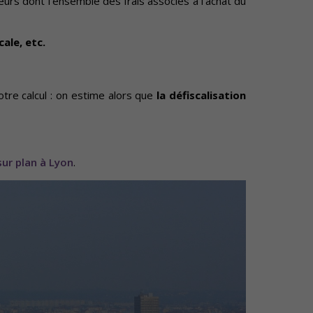
cteurs dont l’ensemble des frais associés à l’achat du
cale, etc.
otre calcul : on estime alors que
la défiscalisation
ur plan à Lyon
.