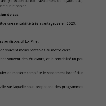
 ans (réfection du toit, ravalement de façade, etc.).
se sur le papier.
tion de cas
.
titue une rentabilité très avantageuse en 2020.
es au dispositif Loi Pinel.
 sont souvent moins rentables au mètre carré.
irent souvent des étudiants, et la rentabilité un peu
lculer de manière complète le rendement locatif d'un
 ville sur laquelle nous proposons des programmes