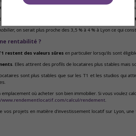
ntabilité dans l’ancien en imaginant les travaux à faire dans les 10
iendront amputer une rentabilité nette auparavant plus avantageu
tissement immobilier à Lyon varie entre 2 % et 7 % en fonc
bilier
, on serait plus proche des 3,5 % à 4 % à Lyon ce qui cons
e rentabilité ?
 T1 restent des valeurs sûres
en particulier lorsqu’ils sont éligibl
ments
. Elles attirent des profils de locataires plus stables mais
locataires sont plus stables que sur les T1 et les studios qui att
es.
on emplacement où acheter son bien immobilier. Si vous voulez ca
//www.rendementlocatif.com/calcul/rendement
.
e vos projets en matière d'investissement locatif sur Lyon, une