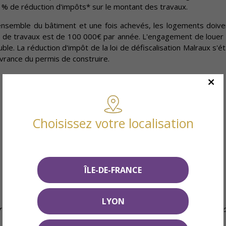
0 % de réduction d'impôts* sur le montant des travaux.
'ensemble du bâtiment et une fois achevés, les logements doiv
on de travaux est de 100 000€ par année. L'engagement de louer 
uble. La réduction d'impôt de la loi de défiscalisation Malraux s'
ivrance du permis de construire.
Choisissez votre localisation
ÎLE-DE-FRANCE
LYON
ier avec nos conseillers et pour l'année en cours. Le non-respect