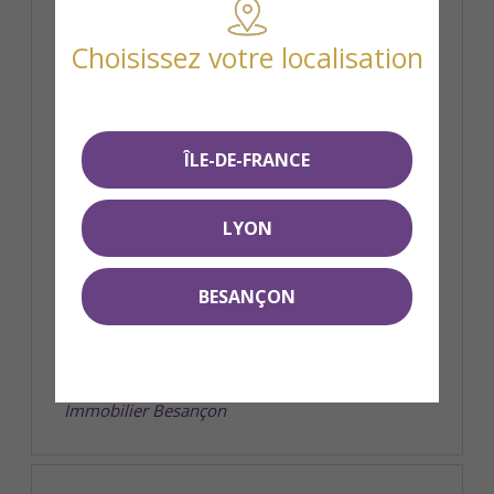
Choisissez votre localisation
ÎLE-DE-FRANCE
Appartements neufs au centre-
ville de Besançon
LYON
Résidence Le Cours Saint-Amour : Une situation
idéale au centre-ville de Besançon
BESANÇON
A deux pas du square Saint-Amour…
Publié le 07/04/2017 09:31:42 dans la catégorie
Immobilier Besançon