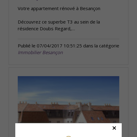
Votre appartement rénové à Besançon
Découvrez ce superbe T3 au sein de la
résidence Doubs Regard,…
Publié le 07/04/2017 10:51:25 dans la catégorie
Immobilier Besançon