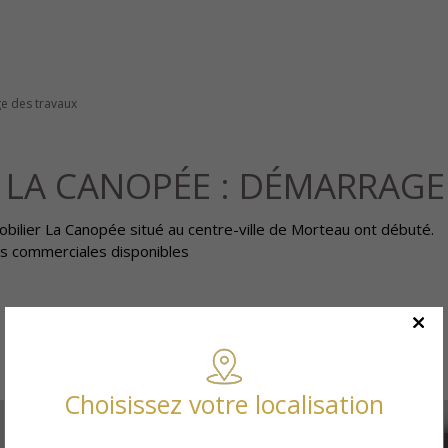
e des travaux
 LA CANOPÉE : DÉMARRAGE
ilier La Canopée situé au centre-ville de Morteau ont débuté.
es commerciales disponibles
Choisissez votre localisation