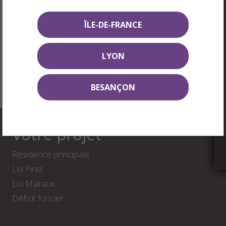
ÎLE-DE-FRANCE
LYON
BESANÇON
Votre projet
Résidence principale
Loi Pinel
Loi Malraux
Déficit foncier