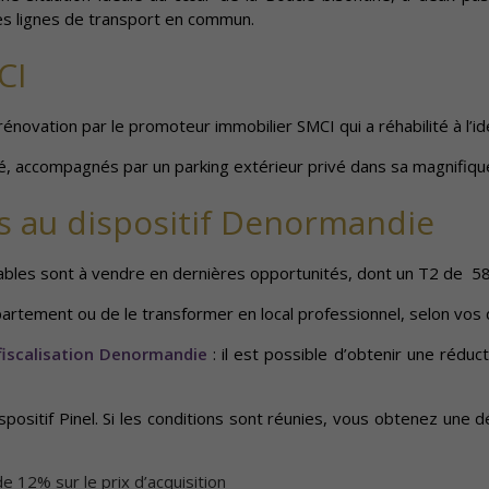
es lignes de transport en commun.
CI
e rénovation par le promoteur immobilier SMCI qui a réhabilité à l
té, accompagnés par un parking extérieur privé dans sa magnifiqu
es au dispositif Denormandie
ables sont à vendre en dernières opportunités, dont un T2 de 5
ppartement ou de le transformer en local professionnel, selon vos d
éfiscalisation Denormandie
: il est possible d’obtenir une réduc
ositif Pinel. Si les conditions sont réunies, vous obtenez une d
e 12% sur le prix d’acquisition