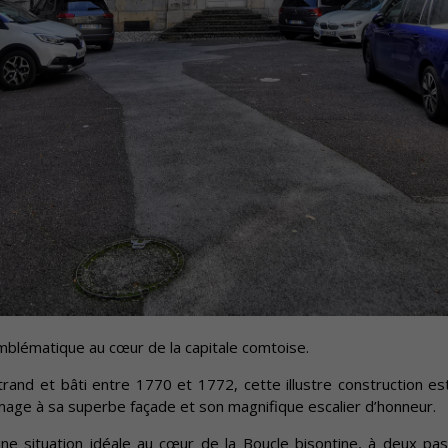
 emblématique au cœur de la capitale comtoise.
rand et bâti entre 1770 et 1772, cette illustre construction es
ge à sa superbe façade et son magnifique escalier d’honneur.
une situation idéale au cœur de la Boucle bisontine, à deux pa