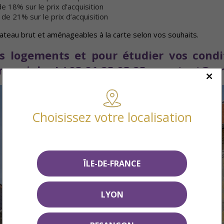
e 18% sur le prix d’acquisition
de 21% sur le prix d’acquisition
teau brut et aménageables à la carte selon vos souhaits.
s logements et pour étudier vos conditi
erciales !
/ 03 81 25 05 25 – contact@sm
Choisissez votre localisation
ÎLE-DE-FRANCE
LYON