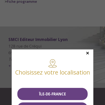
>
Fiche programme
SMCI Editeur Immobilier Lyon
128 rue de Créqui
69006 Lyon
Tél.
04 78 52 52 52
+ d'infos
Choisissez votre localisation
ÎLE-DE-FRANCE
Informations