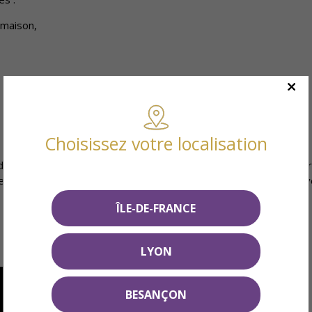
a maison,
 à 30 minutes de Paris
Choisissez votre localisation
 de Paris. Vernouillet se situe à 29 km de la Porte Maillot-Paris pa
e de pointe depuis la gare de Vernouillet-Verneuil). De plus, l'ar
ÎLE-DE-FRANCE
LYON
BESANÇON