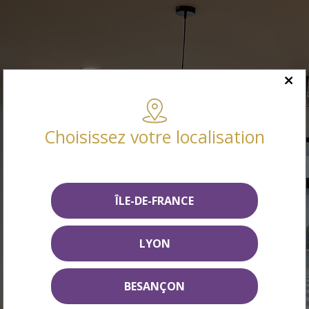
Choisissez votre localisation
ÎLE-DE-FRANCE
LYON
BESANÇON