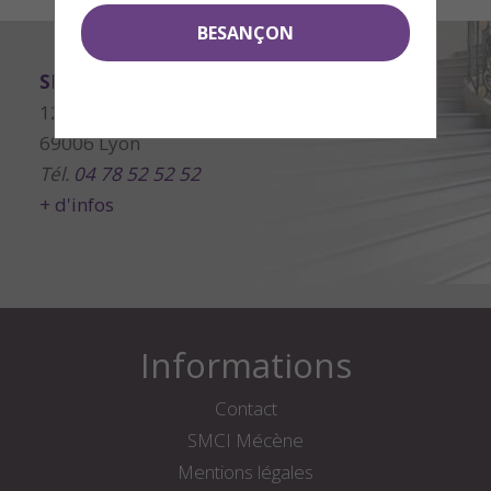
BESANÇON
SMCI Editeur Immobilier Lyon
128 rue de Créqui
69006 Lyon
Tél.
04 78 52 52 52
+ d'infos
Informations
Contact
SMCI Mécène
Mentions légales