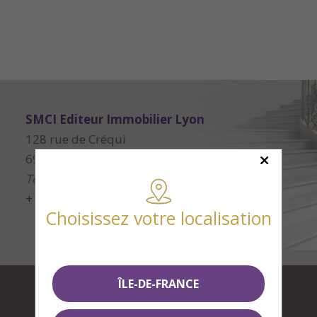
SMCI Editeur Immobilier Lyon
128 rue de Créqui
69006 Lyon
Tél.
04 78 52 52 52
+ d'infos
Choisissez votre localisation
ÎLE-DE-FRANCE
Informations