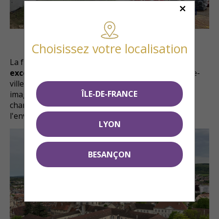
Choisissez votre localisation
La future résidence bénéficie d'un
emplacement
exceptionnel
, à quelques pas seulement du centre-
ville de Vesoul et des commerces. Voici quelques
ÎLE-DE-FRANCE
images prises depuis la grue qui se trouve sur le
chantier et qui permettent d'apprécier
l'environnement immédiat du programme.
LYON
BESANÇON