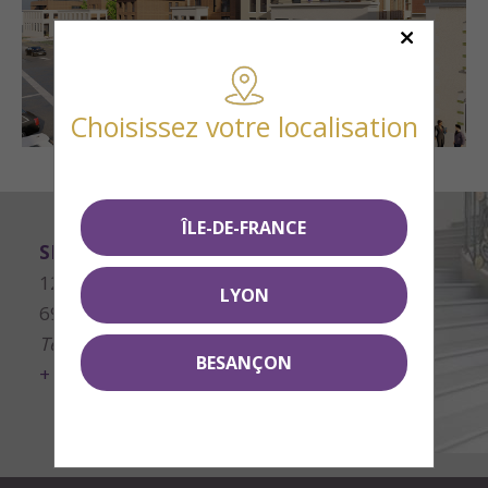
Choisissez votre localisation
ÎLE-DE-FRANCE
SMCI Editeur Immobilier Lyon
128 rue de Créqui
LYON
69006 Lyon
Tél.
04 78 52 52 52
BESANÇON
+ d'infos