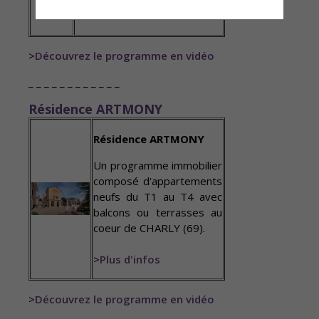
>
Plus d'infos
>
Découvrez le programme en vidéo
_ _ _ _ _ _ _ _ _ _ _ _
Résidence ARTMONY
Résidence ARTMONY
Un programme immobilier
composé d'appartements
neufs du T1 au T4 avec
balcons ou terrasses au
coeur de CHARLY (69).
>
Plus d'infos
>
Découvrez le programme en vidéo