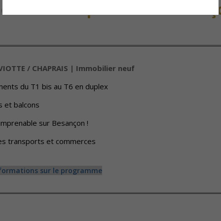
s neufs disponibles à Besanç
VIOTTE / CHAPRAIS | Immobilier neuf
ents du T1 bis au T6 en duplex
 et balcons
imprenable sur Besançon !
es transports et commerces
nformations sur le programme