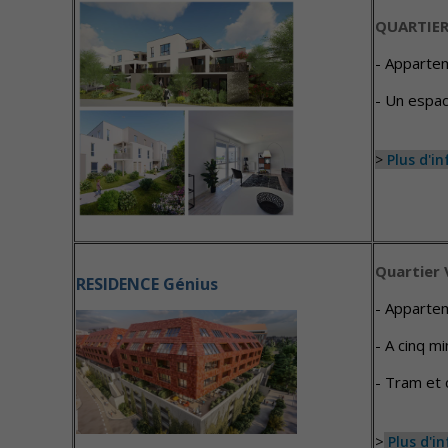
QUARTIER 
- Apparte
- Un espace
>
Plus d'i
Quartier 
RESIDENCE Génius
- Apparte
- A cinq m
- Tram et
>
Plus d'i