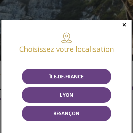
Choisissez votre localisation
emble
ÎLE-DE-FRANCE
ureau ou en ligne, afin de vous présenter
nos programmes neuf
LYON
formulaire de contact
BESANÇON