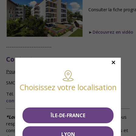
Consulter la fiche pro
►
Découvrez en vidéo
-------------------------
Contactez-nous
Pour toute demande, contactez-nous
:
SMCI Editeur Immobilier 128 rue de Créqui 69006 Lyon
Choisissez votre localisation
Tél. : 04 78 52 52 52
contact@smci.fr
ÎLE-DE-FRANCE
*Loi Pinel
:
Suivant conditions Loi de Finances 2019, sous
respect des conditions d’éligibilité à étudier avec nos
conseillers. Le non-respect des obligations déclaratives et
LYON