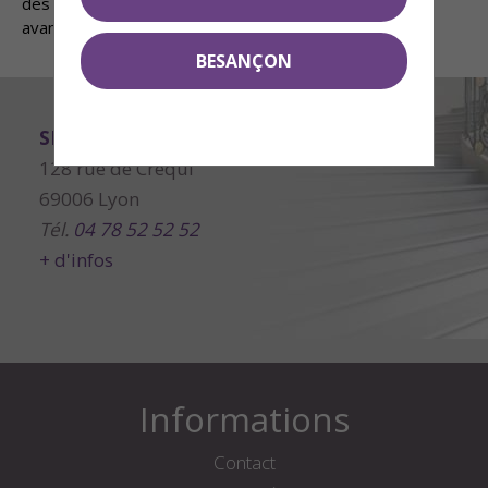
des engagements de location entraînent la perte des
avantages fiscaux.
BESANÇON
SMCI Editeur Immobilier Lyon
128 rue de Créqui
69006 Lyon
Tél.
04 78 52 52 52
+ d'infos
Informations
Contact