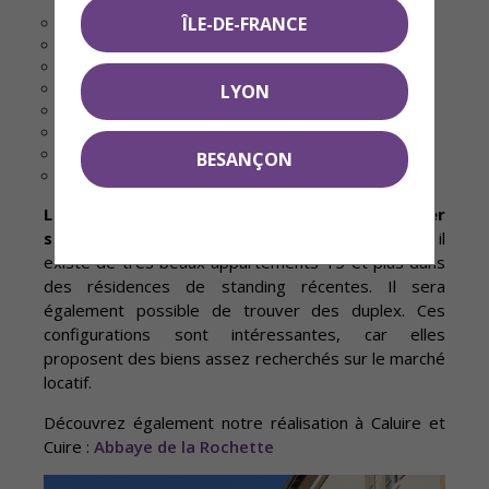
Le Vernay
ÎLE-DE-FRANCE
Saint-Clair
Montessuy
Le Bourg
LYON
Cuire le Bas
Cuire le Haut
Bissardon
BESANÇON
Vassieux
Les appartements que vous pourrez y acheter
sont en grande majorité des T3 et T4
. Mais, il
existe de très beaux appartements T5 et plus dans
des résidences de standing récentes. Il sera
également possible de trouver des duplex. Ces
configurations sont intéressantes, car elles
proposent des biens assez recherchés sur le marché
locatif.
Découvrez également notre réalisation à Caluire et
Cuire :
Abbaye de la Rochette