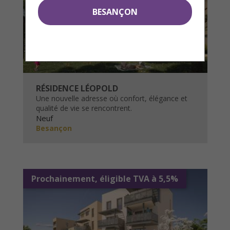
BESANÇON
RÉSIDENCE LÉOPOLD
Une nouvelle adresse où confort, élégance et
qualité de vie se rencontrent.
Neuf
Besançon
Prochainement, éligible TVA à 5,5%