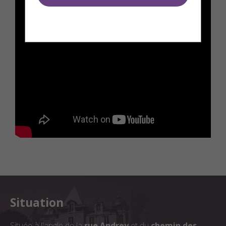
Situation
Située à l'angle de la
rue Andrey
et du
chemin des